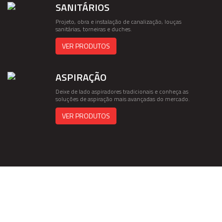
SANITÁRIOS
Projeto, obra e instalação de canalização, louças
sanitárias, torneiras e duches.
VER PRODUTOS
ASPIRAÇÃO
Deixe de lado aspiradores tradicionais e conheça as
soluções de aspiração mais avançadas do mercado.
VER PRODUTOS