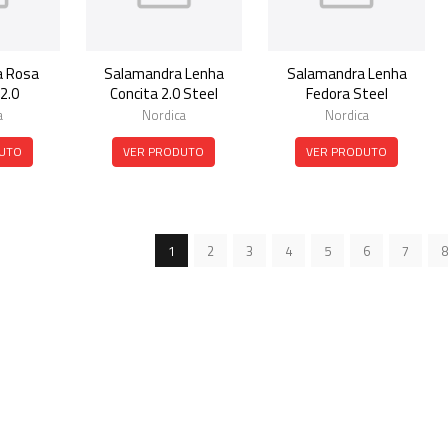
a Rosa
Salamandra Lenha
Salamandra Lenha
2.0
Concita 2.0 Steel
Fedora Steel
a
Nordica
Nordica
UTO
VER PRODUTO
VER PRODUTO
1
2
3
4
5
6
7
8