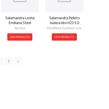
Salamandra Lenha
Salamandra Pellets
Emiliana Steel
Isidora Idro H23 5.0
Nordica
Extraflame Evolution Line
VER PRODUTO
VER PRODUTO
9
»