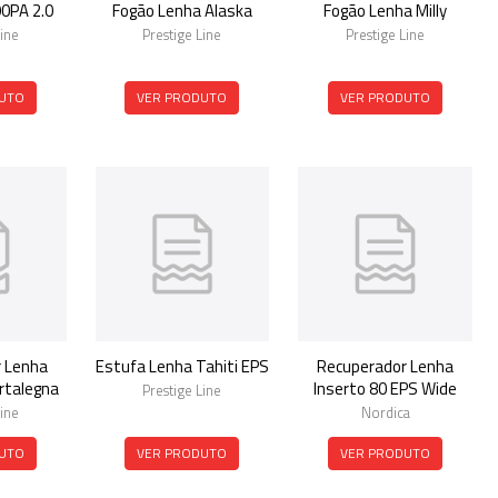
0PA 2.0
Fogão Lenha Alaska
Fogão Lenha Milly
Line
Prestige Line
Prestige Line
UTO
VER PRODUTO
VER PRODUTO
 Lenha
Estufa Lenha Tahiti EPS
Recuperador Lenha
rtalegna
Inserto 80 EPS Wide
Prestige Line
Line
Nordica
UTO
VER PRODUTO
VER PRODUTO