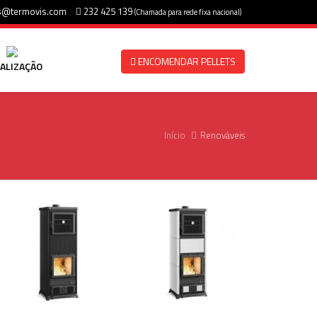
s@termovis.com
232 425 139
(Chamada para rede fixa nacional)
ENCOMENDAR PELLETS
ALIZAÇÃO
Início
Renováveis