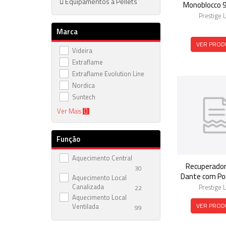
Equipamentos a Pellets
Monoblocco 9
Prestige 
Marca
VER PROD
Videira
Extraflame
Extraflame Evolution Line
Nordica
Suntech
Ver Mais
Função
Aquecimento Central
Recuperador
30
Dante com Po
Aquecimento Local
Canalizada
Prestige 
22
Aquecimento Local
VER PROD
Ventilada
99