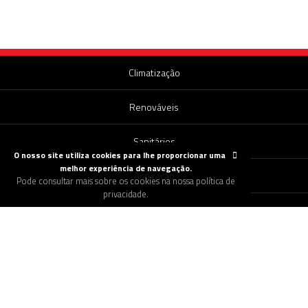
Climatização
Renováveis
Sanitários
O nosso site utiliza cookies para lhe proporcionar uma
melhor experiência de navegação.
Aspiração
Pode consultar mais sobre os cookies na nossa política de
privacidade.
Canalização
Encomendar Pellets
Pedir Assistência Técnica