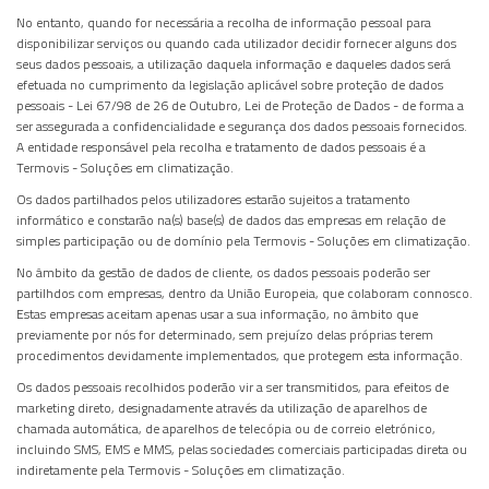
No entanto, quando for necessária a recolha de informação pessoal para
disponibilizar serviços ou quando cada utilizador decidir fornecer alguns dos
seus dados pessoais, a utilização daquela informação e daqueles dados será
efetuada no cumprimento da legislação aplicável sobre proteção de dados
pessoais - Lei 67/98 de 26 de Outubro, Lei de Proteção de Dados - de forma a
ser assegurada a confidencialidade e segurança dos dados pessoais fornecidos.
A entidade responsável pela recolha e tratamento de dados pessoais é a
Termovis - Soluções em climatização.
Os dados partilhados pelos utilizadores estarão sujeitos a tratamento
informático e constarão na(s) base(s) de dados das empresas em relação de
simples participação ou de domínio pela Termovis - Soluções em climatização.
No âmbito da gestão de dados de cliente, os dados pessoais poderão ser
partilhdos com empresas, dentro da União Europeia, que colaboram connosco.
Estas empresas aceitam apenas usar a sua informação, no âmbito que
previamente por nós for determinado, sem prejuízo delas próprias terem
procedimentos devidamente implementados, que protegem esta informação.
Os dados pessoais recolhidos poderão vir a ser transmitidos, para efeitos de
marketing direto, designadamente através da utilização de aparelhos de
chamada automática, de aparelhos de telecópia ou de correio eletrónico,
incluindo SMS, EMS e MMS, pelas sociedades comerciais participadas direta ou
indiretamente pela Termovis - Soluções em climatização.