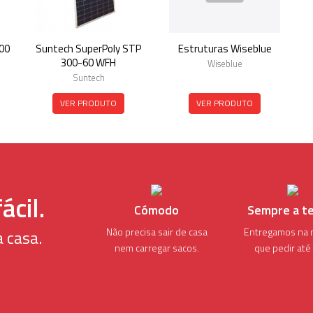
00
Suntech SuperPoly STP
Estruturas Wiseblue
300-60 WFH
Wiseblue
Suntech
VER PRODUTO
VER PRODUTO
ácil.
Cómodo
Sempre a t
Não precisa sair de casa
Entregamos na 
 casa.
nem carregar sacos.
que pedir até