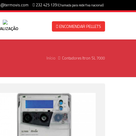
s@termovis.com
232 425 139
(Chamada para rede fixa nacional)
ENCOMENDAR PELLETS
ALIZAÇÃO
Início
Contadores Itron SL 7000