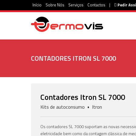
Início
Sobre Nós
Serviços
Contactos
|
Pedir Ass
CONTADORES ITRON SL 7000
Contadores Itron SL 7000
Kits de autoconsumo • Itron
Os contadores SL 7000 suportam as novas necessid
eletricidade bem como da contagem clássica de med