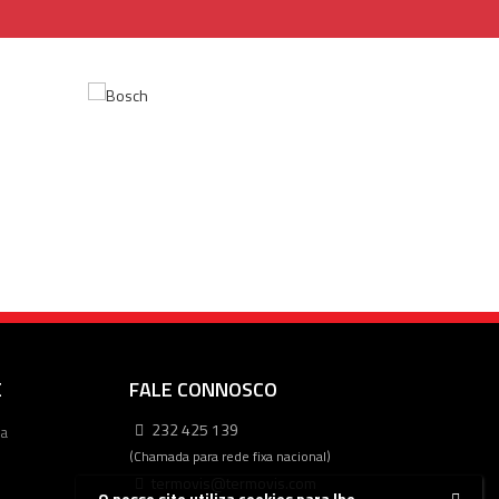
E
FALE CONNOSCO
232 425 139
ca
(Chamada para rede fixa nacional)
termovis@termovis.com
O nosso site utiliza cookies para lhe