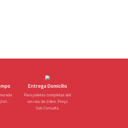
empo
Entrega Domicílio
morada
Para paletes completas até
 24h.
um raio de 20km. Preço
Sob Consulta.