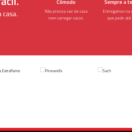
ácil.
Cómodo
Sempre a t
Não precisa sair de casa
Entregamos na 
 casa.
nem carregar sacos.
que pedir até