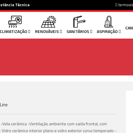
istência Técnica
termovi
CAN
CLIMATIZAÇÃO
RENOVÁVEIS
SANITÁRIOS
ASPIRAÇÃO
Line
 -Vela cerâmica -Ventilação ambiente com saída frontal, com
Vidro cerâmico interior plano e vidro exterior curvo temperado -