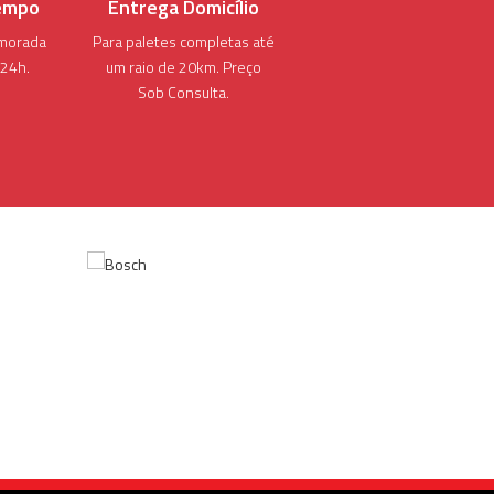
empo
Entrega Domicílio
morada
Para paletes completas até
 24h.
um raio de 20km. Preço
Sob Consulta.