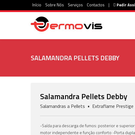
Início
Sobre Nós
Serviços
Contactos
|
Pedir Ass
SALAMANDRA PELLETS DEBBY
Salamandra Pellets Debby
Salamandras a Pellets • Extraflame Prestige 
-Saída para descarga de fumos: posterior e superior
motor independente e função conforto -Porta dupla: 