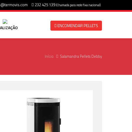
s@termovis.com
232 425 139
(Chamada para rede fixa nacional)
ENCOMENDAR PELLETS
ALIZAÇÃO
Início
Salamandra Pellets Debby